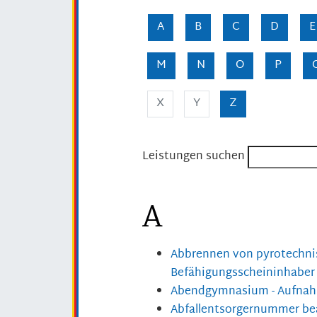
A
B
C
D
E
M
N
O
P
X
Y
Z
Leistungen suchen
A
Abbrennen von pyrotechnis
Befähigungsscheininhaber
Abendgymnasium - Aufnah
Abfallentsorgernummer be