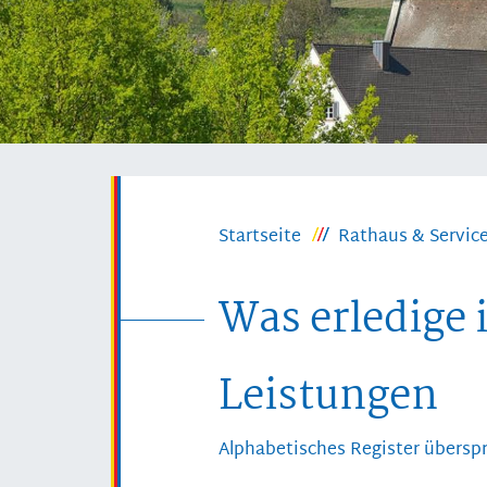
Startseite
Rathaus & Servic
Was erledige 
Leistungen
Alphabetisches Register übersp