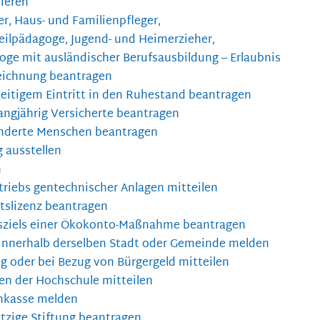
rieren
er, Haus- und Familienpfleger,
eilpädagoge, Jugend- und Heimerzieher,
goge mit ausländischer Berufsausbildung – Erlaubnis
eichnung beantragen
rzeitigem Eintritt in den Ruhestand beantragen
langjährig Versicherte beantragen
inderte Menschen beantragen
 ausstellen
n
triebs gentechnischer Anlagen mitteilen
tslizenz beantragen
sziels einer Ökokonto-Maßnahme beantragen
innerhalb derselben Stadt oder Gemeinde melden
 oder bei Bezug von Bürgergeld mitteilen
en der Hochschule mitteilen
nkasse melden
zige Stiftung beantragen