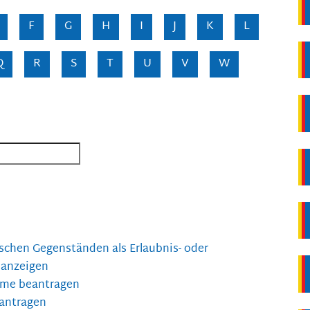
F
G
H
I
J
K
L
Q
R
S
T
U
V
W
chen Gegenständen als Erlaubnis- oder
 anzeigen
me beantragen
antragen