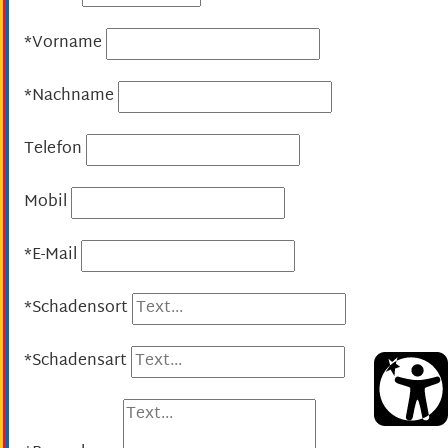
*Vorname
*Nachname
Telefon
Mobil
*E-Mail
*Schadensort
*Schadensart