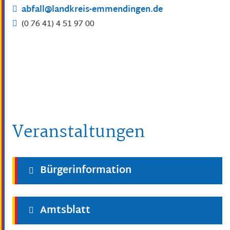
abfall@landkreis-emmendingen.de
(0
76
41) 4
51
97
00
Veranstaltungen
Bürgerinformation
Amtsblatt