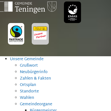
Unsere Gemeinde
Grußwort
Neubürgerinfo
Zahlen & Fakten
Ortsplan
Standorte
Wahlen
Gemeindeorgane
Bürgermeister