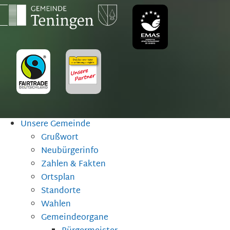
Unsere Gemeinde
Grußwort
Neubürgerinfo
Zahlen & Fakten
Ortsplan
Standorte
Wahlen
Gemeindeorgane