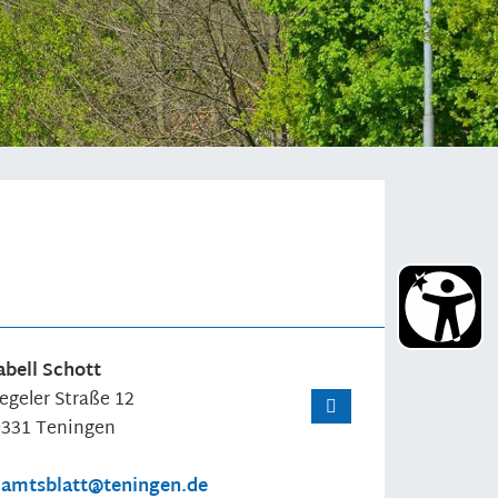
abell
Schott
egeler Straße 12
9331
Teningen
amtsblatt@teningen.de