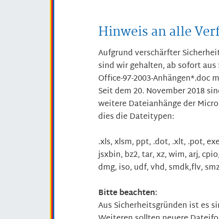
Hinweis an alle Ver
Aufgrund verschärfter Sicherh
sind wir gehalten, ab sofort aus
Office-97-2003-Anhängen*.doc m
Seit dem 20. November 2018 sin
weitere Dateianhänge der Micros
dies die Dateitypen:
.xls, xlsm, ppt, .dot, .xlt, .pot, exe
jsxbin, bz2, tar, xz, wim, arj, cpio,
dmg, iso, udf, vhd, smdk,flv, smzi
Bitte beachten:
Aus Sicherheitsgründen ist es s
Weiteren sollten neuere Dateifo