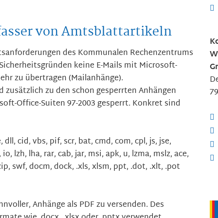
fasser von Amtsblattartikeln
Ko
eitsanforderungen des Kommunalen Rechenzentrums
W
 Sicherheitsgründen keine E-Mails mit Microsoft-
G
ehr zu übertragen (Mailanhänge).
De
d zusätzlich zu den schon gesperrten Anhängen
7
oft-Office-Suiten 97-2003 gesperrt. Konkret sind
, dll, cid, vbs, pif, scr, bat, cmd, com, cpl, js, jse,
 io, lzh, lha, rar, cab, jar, msi, apk, u, lzma, mslz, ace,
p, swf, docm, dock, .xls, xlsm, ppt, .dot, .xlt, .pot
innvoller, Anhänge als PDF zu versenden. Des
rmate wie .docx, .xlsx oder .pptx verwendet