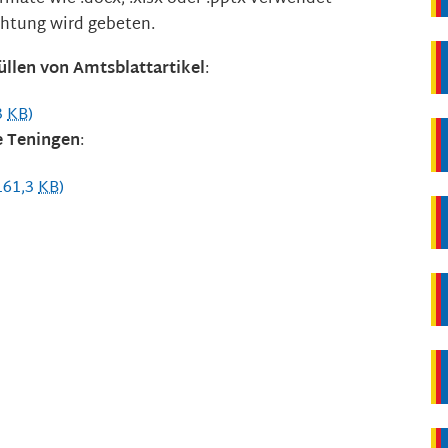
htung wird gebeten.
llen von Amtsblattartikel
:
3
KB
)
 Teningen
:
161,3
KB
)