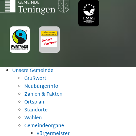
Unsere Gemeinde
Grußwort
Neubürgerinfo
Zahlen & Fakten
Ortsplan
Standorte
Wahlen
Gemeindeorgane
Bürgermeister