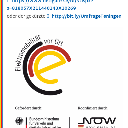
https://www.netigate.se/ra/s.aspx?
s=818057X211440143X10269
oder der gekürzte:
http://bit.ly/UmfrageTeningen