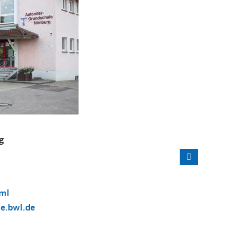
g
tml
le.bwl.de