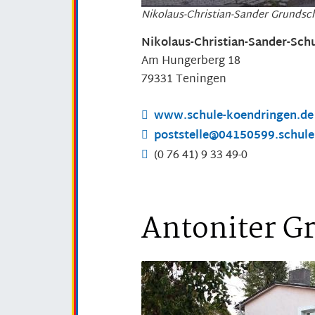
Nikolaus-Christian-Sander Grundsc
Nikolaus-Christian-Sander-Sch
Am Hungerberg 18
79331
Teningen
www.schule-koendringen.de
poststelle@04150599.schule
(0
76
41) 9
33
49-0
Antoniter G