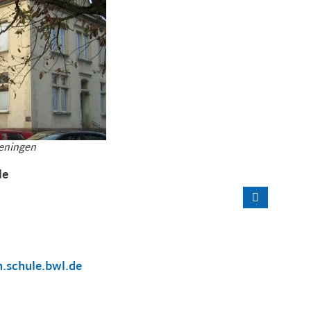
Teningen
le
n.schule.bwl.de