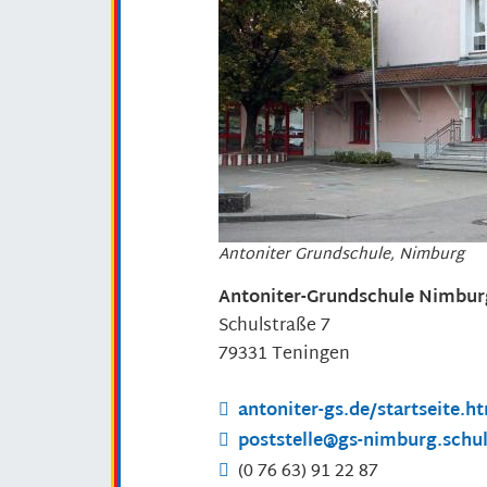
Antoniter Grundschule, Nimburg
Antoniter-Grundschule Nimbur
Schulstraße 7
79331
Teningen
antoniter-gs.de/startseite.h
poststelle@gs-nimburg.schu
(0
76
63) 91
22
87