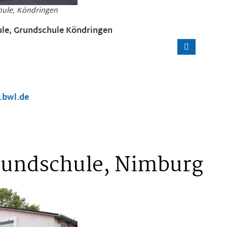
hule, Köndringen
ule, Grundschule Köndringen
.bwl.de
rundschule, Nimburg