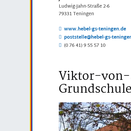
Ludwig-Jahn-Straße 2-6
79331
Teningen
www.hebel-gs-teningen.de
poststelle@hebel-gs-teninge
(0
76
41) 9
55
57
10
Viktor-von-
Grundschule