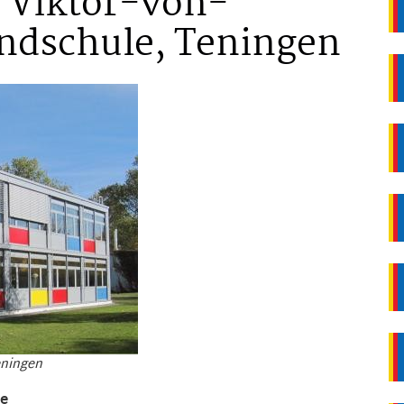
: Viktor-von-
undschule, Teningen
eningen
le