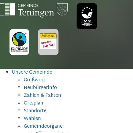
Unsere Gemeinde
Grußwort
Neubürgerinfo
Zahlen & Fakten
Ortsplan
Standorte
Wahlen
Gemeindeorgane