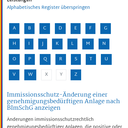
Leistungen
Alphabetisches Register überspringen
A
B
C
D
E
F
G
H
I
J
K
L
M
N
O
P
Q
R
S
T
U
V
W
X
Y
Z
Immissionsschutz-Änderung einer
genehmigungsbedürftigen Anlage nach
BImSchG anzeigen
Änderungen immissionsschutzrechtlich
genehmigungsbedürftiger Anlagen, die positive oder