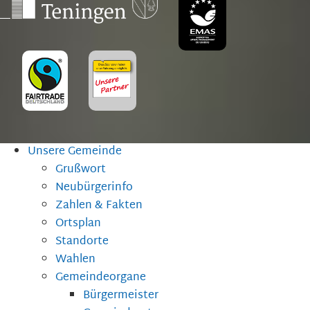
Unsere Gemeinde
Grußwort
Neubürgerinfo
Zahlen & Fakten
Ortsplan
Standorte
Wahlen
Gemeindeorgane
Bürgermeister