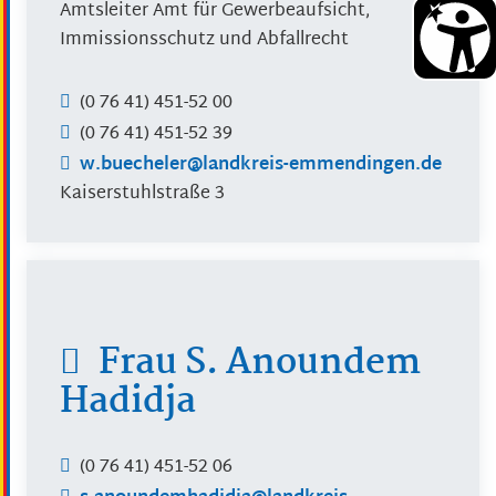
Amtsleiter Amt für Gewerbeaufsicht,
Immissionsschutz und Abfallrecht
(0
76
41) 451-52
00
(0
76
41) 451-52
39
w.buecheler@landkreis-emmendingen.de
Kaiserstuhlstraße 3
Frau
S.
Anoundem
Hadidja
(0
76
41) 451-52
06