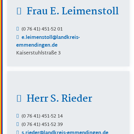
Frau
E.
Leimenstoll
(0
76
41) 451-52
01
e.leimenstoll@landkreis-
emmendingen.de
Kaiserstuhlstraße 3
Herr
S.
Rieder
(0
76
41) 451-52
14
(0
76
41) 451-52
39
s.rieder@landkreis-emmendingen.de