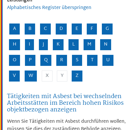
Leistungen
Alphabetisches Register überspringen
A
B
C
D
E
F
G
H
I
J
K
L
M
N
O
P
Q
R
S
T
U
V
W
X
Y
Z
Tätigkeiten mit Asbest bei wechselnden
Arbeitsstätten im Bereich hohen Risikos
objektbezogen anzeigen
Wenn Sie Tätigkeiten mit Asbest durchführen wollen,
müssen Sie dies der zuständigen Behörde anzeigen.