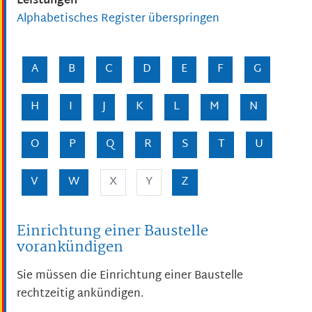
Leistungen
Alphabetisches Register überspringen
A
B
C
D
E
F
G
H
I
J
K
L
M
N
O
P
Q
R
S
T
U
V
W
X
Y
Z
Einrichtung einer Baustelle
vorankündigen
Sie müssen die Einrichtung einer Baustelle
rechtzeitig ankündigen.