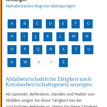
Leistungen
Alphabetisches Register überspringen
A
B
C
D
E
F
G
H
I
J
K
L
M
N
O
P
Q
R
S
T
U
V
W
X
Y
Z
Abfallwirtschaftliche Tätigkeit nach
Kreislaufwirtschaftsgesetz anzeigen
Als Sammler, Beförderer, Händler und Makler von
Abfällen zeigen Sie diese Tätigkeit bei der