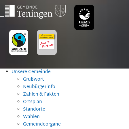
Unsere Gemeinde
Grußwort
Neubürgerinfo
Zahlen & Fakten
Ortsplan
Standorte
Wahlen
Gemeindeorgane