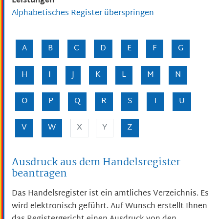
Leistungen
Alphabetisches Register überspringen
A
B
C
D
E
F
G
H
I
J
K
L
M
N
O
P
Q
R
S
T
U
V
W
X
Y
Z
Ausdruck aus dem Handelsregister
beantragen
Das Handelsregister ist ein amtliches Verzeichnis. Es
wird elektronisch geführt. Auf Wunsch erstellt Ihnen