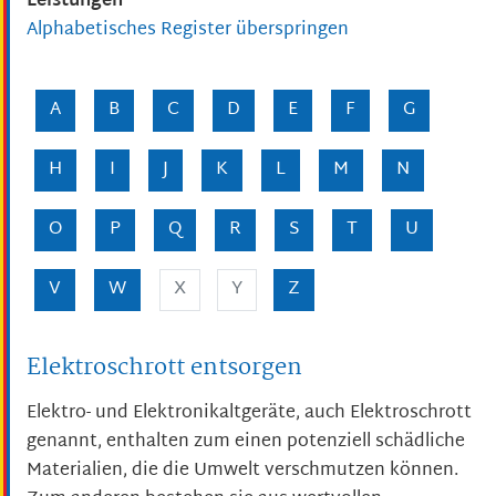
Leistungen
Alphabetisches Register überspringen
A
B
C
D
E
F
G
H
I
J
K
L
M
N
O
P
Q
R
S
T
U
V
W
X
Y
Z
Elektroschrott entsorgen
Elektro- und Elektronikaltgeräte, auch Elektroschrott
genannt, enthalten zum einen potenziell schädliche
Materialien, die die Umwelt verschmutzen können.