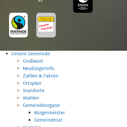
Unsere Gemeinde
Grußwort
Neubürgerinfo
Zahlen & Fakten
Ortsplan
Standorte
Wahlen
Gemeindeorgane
Bürgermeister
Gemeinderat