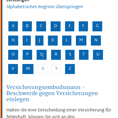
Leistungen
Alphabetisches Register überspringen
A
B
C
D
E
F
G
H
I
J
K
L
M
N
O
P
Q
R
S
T
U
V
W
X
Y
Z
Versicherungsombudsmann -
Beschwerde gegen Versicherungen
einlegen
Halten Sie eine Entscheidung einer Versicherung für
fehlerhaft, können Sie sich an den