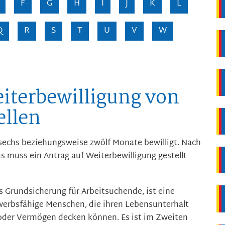
F
G
H
I
J
K
L
Q
R
S
T
U
V
W
iterbewilligung von
ellen
r sechs beziehungsweise zwölf Monate bewilligt. Nach
s muss ein Antrag auf Weiterbewilligung gestellt
s Grundsicherung für Arbeitsuchende, ist eine
rwerbsfähige Menschen, die ihren Lebensunterhalt
der Vermögen decken können. Es ist im Zweiten