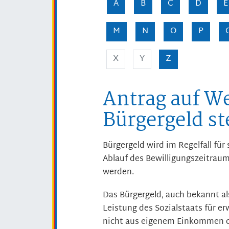
A
B
C
D
E
M
N
O
P
X
Y
Z
Antrag auf We
Bürgergeld st
Bürgergeld wird im Regelfall fü
Ablauf des Bewilligungszeitraum
werden.
Das Bürgergeld, auch bekannt al
Leistung des Sozialstaats für e
nicht aus eigenem Einkommen o