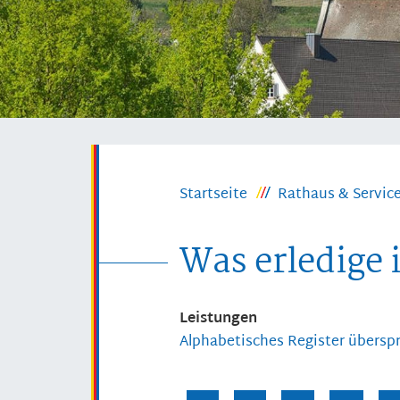
Startseite
Rathaus & Servic
Was erledige 
Leistungen
Alphabetisches Register übersp