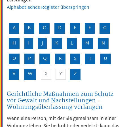
Leistungen
Alphabetisches Register überspringen
A
B
C
D
E
F
G
H
I
J
K
L
M
N
O
P
Q
R
S
T
U
V
W
X
Y
Z
Gerichtliche Maßnahmen zum Schutz
vor Gewalt und Nachstellungen -
Wohnungsüberlassung verlangen
Wenn eine Person, mit der Sie gemeinsam in einer
Wohnung leben, Sie bedroht oder verletzt, kann das