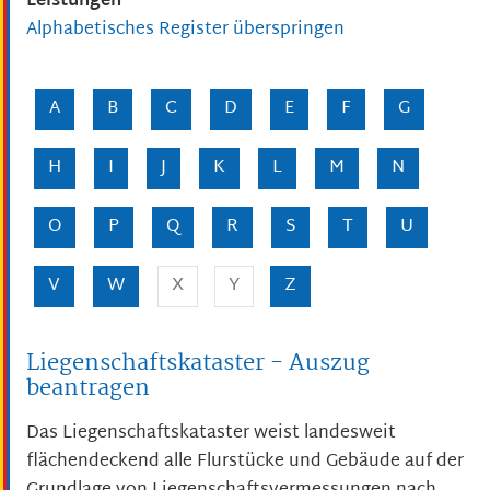
Leistungen
Alphabetisches Register überspringen
A
B
C
D
E
F
G
H
I
J
K
L
M
N
O
P
Q
R
S
T
U
V
W
X
Y
Z
Liegenschaftskataster - Auszug
beantragen
Das Liegenschaftskataster weist landesweit
flächendeckend alle Flurstücke und Gebäude auf der