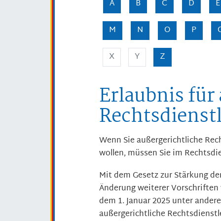
A
B
C
D
E
M
N
O
P
X
Y
Z
Erlaubnis für
Rechtsdienst
Wenn Sie außergerichtliche Rec
wollen, müssen Sie im Rechtsdien
Mit dem Gesetz zur Stärkung der
Änderung weiterer Vorschriften 
dem 1. Januar 2025 unter anderem
außergerichtliche Rechtsdienst