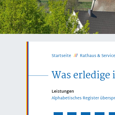
Startseite
Rathaus & Servic
Was erledige 
Leistungen
Alphabetisches Register übersp