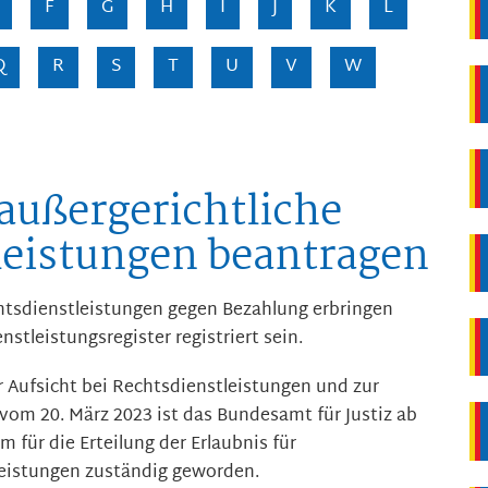
F
G
H
I
J
K
L
Q
R
S
T
U
V
W
 außergerichtliche
leistungen beantragen
htsdienstleistungen gegen Bezahlung erbringen
stleistungsregister registriert sein.
 Aufsicht bei Rechtsdienstleistungen und zur
vom 20. März 2023 ist das Bundesamt für Justiz ab
 für die Erteilung der Erlaubnis für
leistungen zuständig geworden.