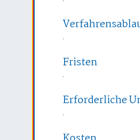
-
Verfahrensabla
-
Fristen
-
Erforderliche U
-
Kosten