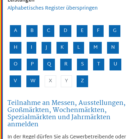
Leistungen
Alphabetisches Register überspringen
A
B
C
D
E
F
G
H
I
J
K
L
M
N
O
P
Q
R
S
T
U
V
W
X
Y
Z
Teilnahme an Messen, Ausstellungen,
Großmärkten, Wochenmärkten,
Spezialmärkten und Jahrmärkten
anmelden
In der Regel dürfen Sie als Gewerbetreibende oder