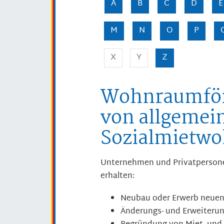
A
B
C
D
E
M
N
O
P
X
Y
Z
Wohnraumför
von allgeme
Sozialmietw
Unternehmen und Privatpersone
erhalten:
Neubau oder Erwerb neue
Änderungs- und Erweiter