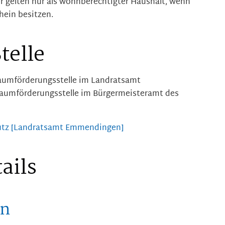
r gelten nur als wohnberechtigter Haushalt, wenn
ein besitzen.
telle
aumförderungsstelle im Landratsamt
raumförderungsstelle im Bürgermeisteramt des
utz [Landratsamt Emmendingen]
ails
en