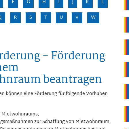
F
G
H
I
J
K
L
Q
R
S
T
U
V
W
derung - Förderung
inem
ohnraum beantragen
n können eine Förderung für folgende Vorhaben
n Mietwohnraums,
ungsmaßnahmen zur Schaffung von Mietwohnraum,