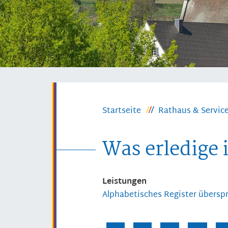
Startseite
Rathaus & Servic
Was erledige 
Leistungen
Alphabetisches Register übersp