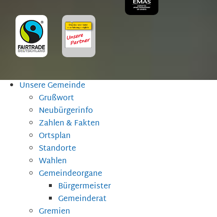
Unsere Gemeinde
Grußwort
Neubürgerinfo
Zahlen & Fakten
Ortsplan
Standorte
Wahlen
Gemeindeorgane
Bürgermeister
Gemeinderat
Gremien