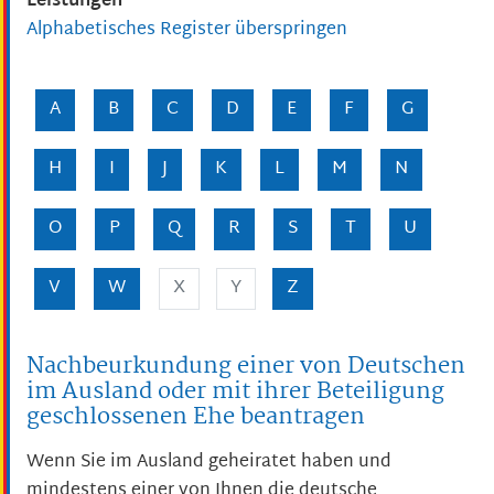
Leistungen
Alphabetisches Register überspringen
A
B
C
D
E
F
G
H
I
J
K
L
M
N
O
P
Q
R
S
T
U
V
W
X
Y
Z
Nachbeurkundung einer von Deutschen
im Ausland oder mit ihrer Beteiligung
geschlossenen Ehe beantragen
Wenn Sie im Ausland geheiratet haben und
mindestens einer von Ihnen die deutsche