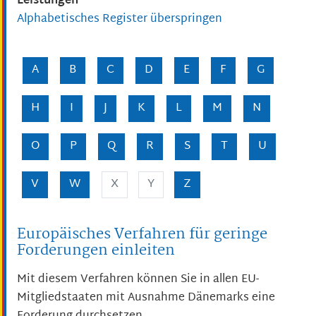
Leistungen
Alphabetisches Register überspringen
A
B
C
D
E
F
G
H
I
J
K
L
M
N
O
P
Q
R
S
T
U
V
W
X
Y
Z
Europäisches Verfahren für geringe
Forderungen einleiten
Mit diesem Verfahren können Sie in allen EU-
Mitgliedstaaten mit Ausnahme Dänemarks eine