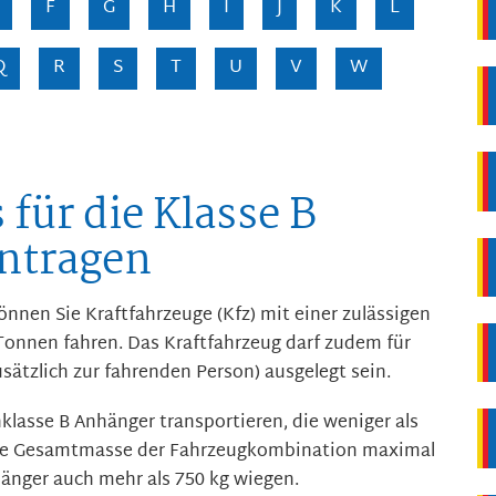
F
G
H
I
J
K
L
Q
R
S
T
U
V
W
 für die Klasse B
antragen
önnen Sie Kraftfahrzeuge (Kfz) mit einer zulässigen
onnen fahren. Das Kraftfahrzeug darf zudem für
sätzlich zur fahrenden Person) ausgelegt sein.
klasse B Anhänger transportieren, die weniger als
ie Gesamtmasse der Fahrzeugkombination maximal
hänger auch mehr als 750 kg wiegen.