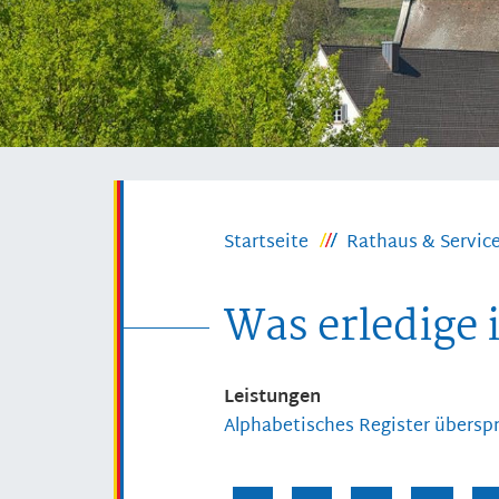
Startseite
Rathaus & Servic
Was erledige 
Leistungen
Alphabetisches Register übersp