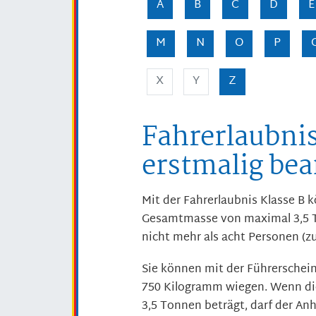
A
B
C
D
E
M
N
O
P
X
Y
Z
Fahrerlaubnis
erstmalig be
Mit der Fahrerlaubnis Klasse B k
Gesamtmasse von maximal 3,5 T
nicht mehr als acht Personen (zu
Sie können mit der Führerschein
750 Kilogramm wiegen. Wenn d
3,5 Tonnen beträgt, darf der An