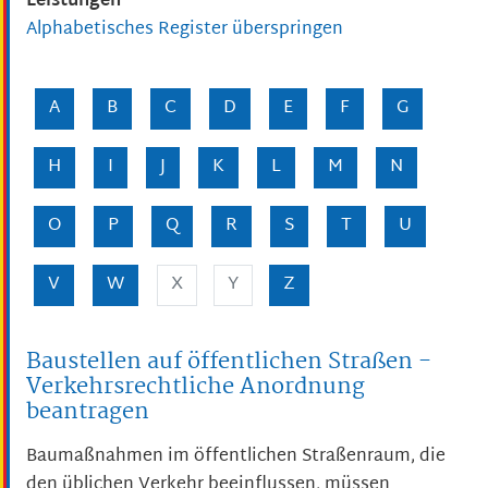
Leistungen
Alphabetisches Register überspringen
A
B
C
D
E
F
G
H
I
J
K
L
M
N
O
P
Q
R
S
T
U
V
W
X
Y
Z
Baustellen auf öffentlichen Straßen -
Verkehrsrechtliche Anordnung
beantragen
Baumaßnahmen im öffentlichen Straßenraum, die
den üblichen Verkehr beeinflussen, müssen