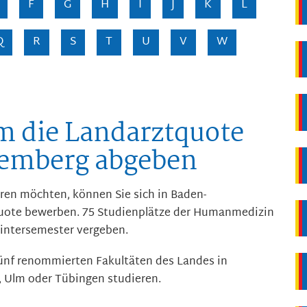
F
G
H
I
J
K
L
Q
R
S
T
U
V
W
 die Landarztquote
emberg abgeben
en möchten, können Sie sich in Baden-
uote bewerben.
75 Studienplätze der Humanmedizin
Wintersemester vergeben.
fünf renommierten Fakultäten des Landes in
, Ulm oder Tübingen studieren.