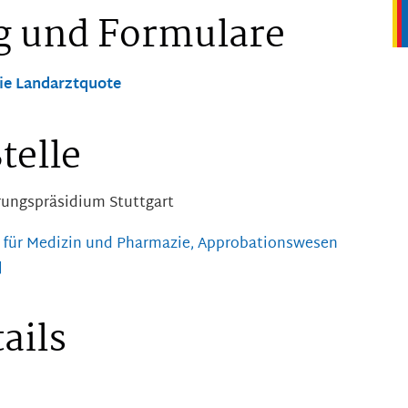
g und Formulare
ie Landarztquote
telle
rungspräsidium Stuttgart
t für Medizin und Pharmazie, Approbationswesen
]
ails