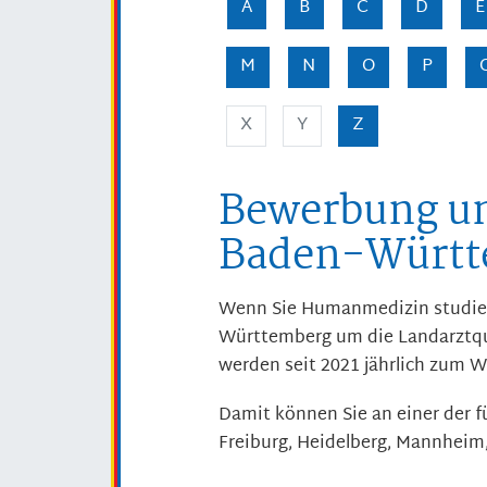
A
B
C
D
E
M
N
O
P
X
Y
Z
Bewerbung um
Baden-Württ
Wenn Sie Humanmedizin studier
Württemberg um die Landarztq
werden seit 2021 jährlich zum 
Damit können Sie an einer der 
Freiburg, Heidelberg, Mannheim