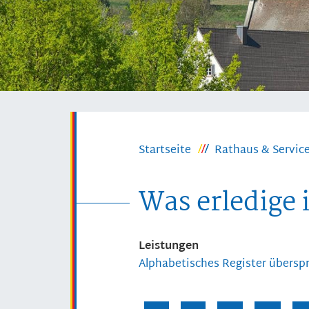
Startseite
Rathaus & Servic
Was erledige 
Leistungen
Alphabetisches Register übersp