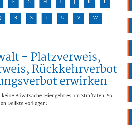
F
G
H
I
J
K
L
Q
R
S
T
U
V
W
alt - Platzverweis,
weis, Rückkehrverbot
ngsverbot erwirken
 keine Privatsache. Hier geht es um Straftaten. So
en Delikte vorliegen: