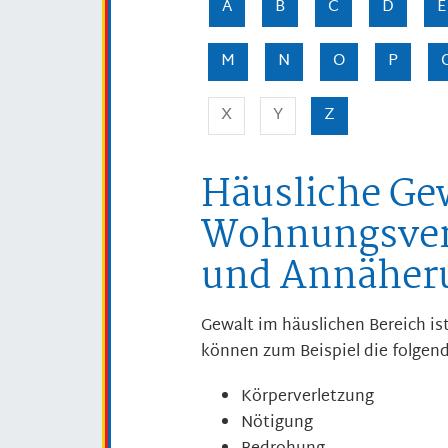
A
B
C
D
E
M
N
O
P
X
Y
Z
Häusliche Gew
Wohnungsver
und Annäheru
Gewalt im häuslichen Bereich ist
können zum Beispiel die folgend
Körperverletzung
Nötigung