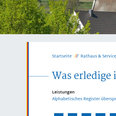
Startseite
Rathaus & Servic
Was erledige 
Leistungen
Alphabetisches Register übersp