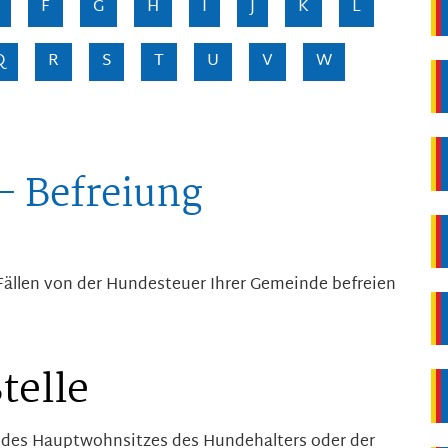
F
G
H
I
J
K
L
Q
R
S
T
U
V
W
- Befreiung
Fällen von der Hundesteuer Ihrer Gemeinde befreien
telle
 des Hauptwohnsitzes des Hundehalters oder der