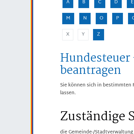
A
B
C
D
E
M
N
O
P
X
Y
Z
Hundesteuer 
beantragen
Sie können sich in bestimmten 
lassen.
Zuständige S
die Gemeinde-/Stadtverwaltung