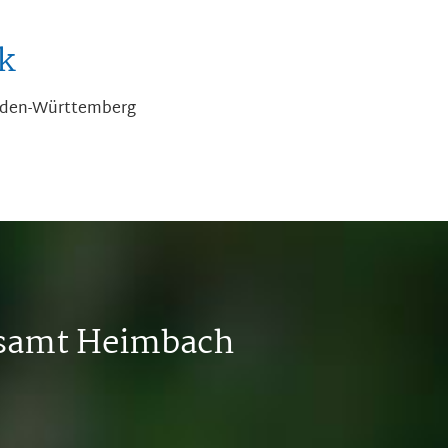
k
aden-Württemberg
tsamt Heimbach