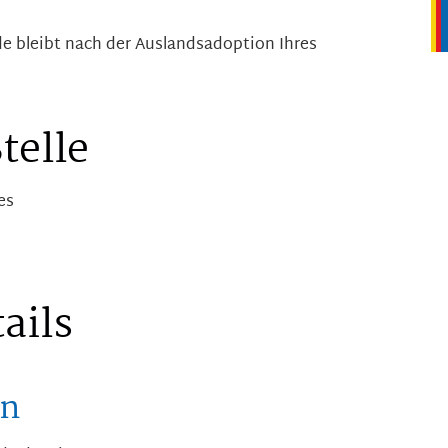
e bleibt nach der Auslandsadoption Ihres
telle
es
ails
en