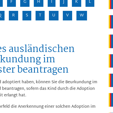
F
G
H
I
J
K
L
Q
R
S
T
U
V
W
es ausländischen
rkundung im
ster beantragen
d adoptiert haben, können Sie die Beurkundung im
d beantragen, sofern das Kind durch die Adoption
t erlangt hat.
Vorfeld die Anerkennung einer solchen Adoption im