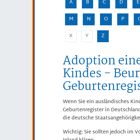
A
B
C
D
E
M
N
O
P
X
Y
Z
Adoption ein
Kindes - Beu
Geburtenregi
Wenn Sie ein ausländisches Kin
Geburtenregister in Deutschlan
die deutsche Staatsangehörigkei
Wichtig: Sie sollten jedoch im 