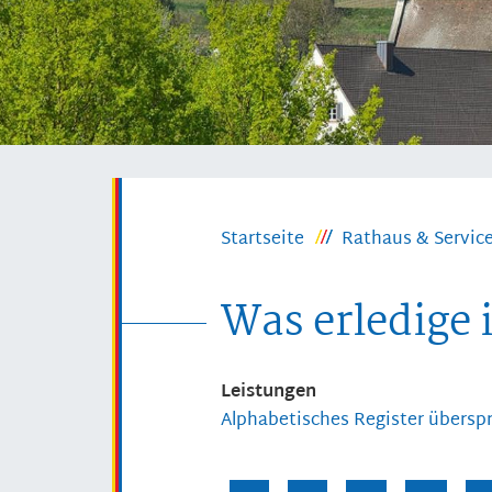
Startseite
Rathaus & Servic
Was erledige 
Leistungen
Alphabetisches Register übersp