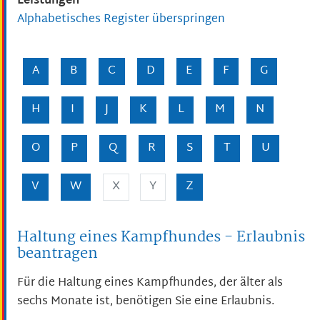
Leistungen
Alphabetisches Register überspringen
A
B
C
D
E
F
G
H
I
J
K
L
M
N
O
P
Q
R
S
T
U
V
W
X
Y
Z
Haltung eines Kampfhundes - Erlaubnis
beantragen
Für die Haltung eines Kampfhundes, der älter als
sechs Monate ist, benötigen Sie eine Erlaubnis.