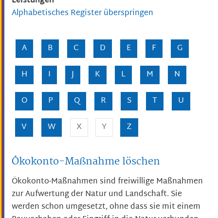
Leistungen
Alphabetisches Register überspringen
A
B
C
D
E
F
G
H
I
J
K
L
M
N
O
P
Q
R
S
T
U
V
W
X
Y
Z
Ökokonto-Maßnahme löschen
Ökokonto-Maßnahmen sind freiwillige Maßnahmen
zur Aufwertung der Natur und Landschaft. Sie
werden schon umgesetzt, ohne dass sie mit einem