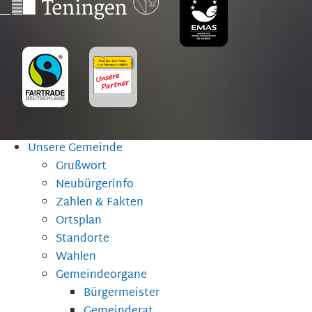
Unsere Gemeinde
Grußwort
Neubürgerinfo
Zahlen & Fakten
Ortsplan
Standorte
Wahlen
Gemeindeorgane
Bürgermeister
Gemeinderat