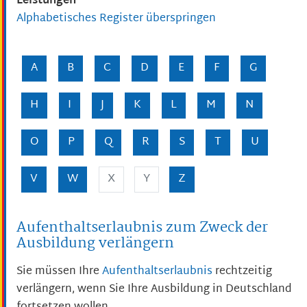
Leistungen
Alphabetisches Register überspringen
A
B
C
D
E
F
G
H
I
J
K
L
M
N
O
P
Q
R
S
T
U
V
W
X
Y
Z
Aufenthaltserlaubnis zum Zweck der
Ausbildung verlängern
Sie müssen Ihre
Aufenthaltserlaubnis
rechtzeitig
verlängern, wenn Sie Ihre Ausbildung in Deutschland