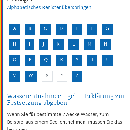
Leistungen
Alphabetisches Register überspringen
A
B
C
D
E
F
G
H
I
J
K
L
M
N
O
P
Q
R
S
T
U
V
W
X
Y
Z
Wasserentnahmeentgelt - Erklärung zur
Festsetzung abgeben
Wenn Sie für bestimmte Zwecke Wasser
, zum
Beispiel aus einem See,
entnehmen, müssen Sie das