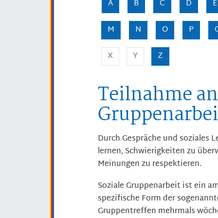
A
B
C
D
E
M
N
O
P
X
Y
Z
Teilnahme an 
Gruppenarbei
Durch Gespräche und soziales Le
lernen, Schwierigkeiten zu übe
Meinungen zu respektieren.
Soziale Gruppenarbeit ist ein a
spezifische Form der sogenannte
Gruppentreffen mehrmals wöchen