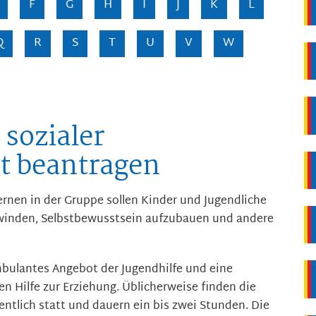
F
G
H
I
J
K
L
Q
R
S
T
U
V
W
sozialer
t beantragen
rnen in der Gruppe sollen Kinder und Jugendliche
rwinden, Selbstbewusstsein aufzubauen und andere
mbulantes Angebot der Jugendhilfe und eine
n Hilfe zur Erziehung. Üblicherweise finden die
tlich statt und dauern ein bis zwei Stunden. Die