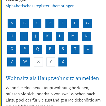
Leistungen
Alphabetisches Register überspringen
A
B
C
D
E
F
G
H
I
J
K
L
M
N
O
P
Q
R
S
T
U
V
W
X
Y
Z
Wohnsitz als Hauptwohnsitz anmelden
Wenn Sie eine neue Hauptwohnung beziehen,
müssen Sie sich innerhalb von zwei Wochen nach
Einzug bei der für Sie zuständigen Meldebehörde am