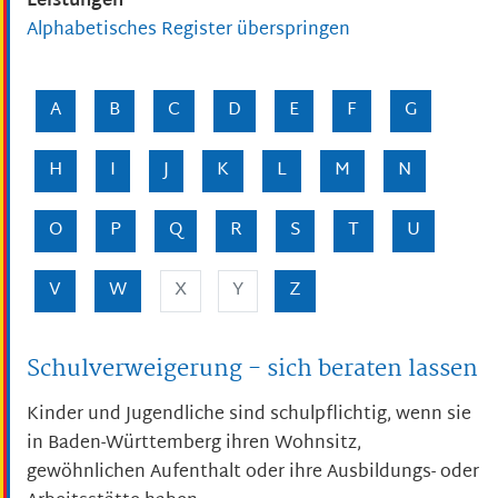
Leistungen
Alphabetisches Register überspringen
A
B
C
D
E
F
G
H
I
J
K
L
M
N
O
P
Q
R
S
T
U
V
W
X
Y
Z
Schulverweigerung - sich beraten lassen
Kinder und Jugendliche sind schulpflichtig, wenn sie
in Baden-Württemberg ihren Wohnsitz,
gewöhnlichen Aufenthalt oder ihre Ausbildungs- oder