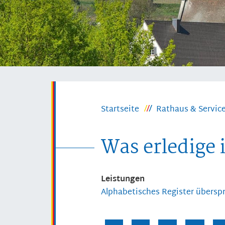
Startseite
Rathaus & Servic
Was erledige 
Leistungen
Alphabetisches Register übersp