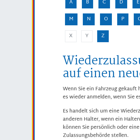
A
B
C
D
E
M
N
O
P
X
Y
Z
Wiederzulass
auf einen neu
Wenn Sie ein Fahrzeug gekauft 
es wieder anmelden, wenn Sie e
Es handelt sich um eine Wiederz
anderen Halter, wenn ein Halter
können Sie persönlich oder eine
Zulassungsbehörde stellen.