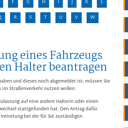
F
G
H
I
J
K
L
Q
R
S
T
U
V
W
ung eines Fahrzeugs
en Halter beantragen
haben und dieses noch abgemeldet ist, müssen Sie
s im Straßenverkehr nutzen wollen.
ulassung auf eine andere Halterin oder einen
wechsel stattgefunden hat. Den Antrag dafür
 Vetretung bei der für Sie zuständigen