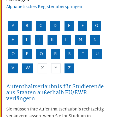
Leistungen
Alphabetisches Register überspringen
A
B
C
D
E
F
G
H
I
J
K
L
M
N
O
P
Q
R
S
T
U
V
W
X
Y
Z
Aufenthaltserlaubnis für Studierende
aus Staaten außerhalb EU/EWR
verlängern
Sie müssen Ihre Aufenthaltserlaubnis rechtzeitig
verlängern lassen, wenn Sie Ihr Studium in