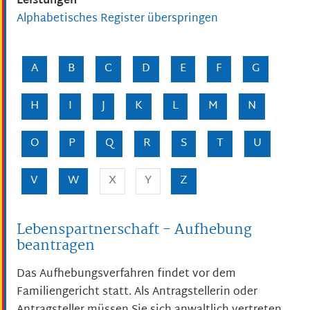
Leistungen
Alphabetisches Register überspringen
A
B
C
D
E
F
G
H
I
J
K
L
M
N
O
P
Q
R
S
T
U
V
W
X
Y
Z
Lebenspartnerschaft - Aufhebung
beantragen
Das Aufhebungsverfahren findet vor dem
Familiengericht statt. Als Antragstellerin oder