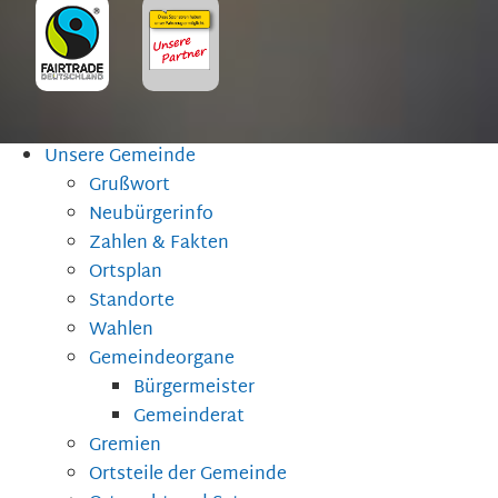
Unsere Gemeinde
Grußwort
Neubürgerinfo
Zahlen & Fakten
Ortsplan
Standorte
Wahlen
Gemeindeorgane
Bürgermeister
Gemeinderat
Gremien
Ortsteile der Gemeinde