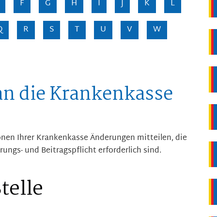
F
G
H
I
J
K
L
Q
R
S
T
U
V
W
n die Krankenkasse
onen Ihrer Krankenkasse Änderungen mitteilen, die
rungs- und Beitragspflicht erforderlich sind.
telle