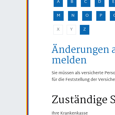
A
B
C
D
E
M
N
O
P
X
Y
Z
Änderungen a
melden
Sie müssen als versicherte Pers
für die Feststellung der Versiche
Zuständige S
Ihre Krankenkasse