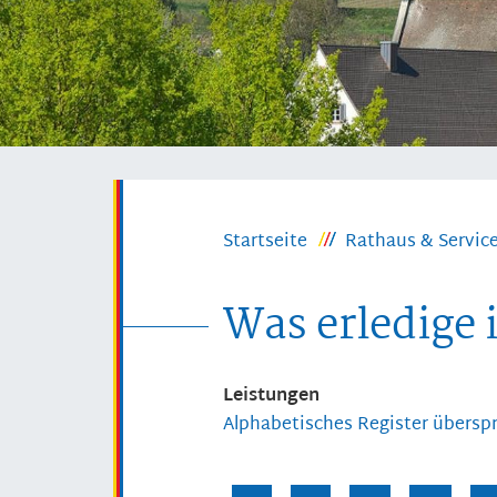
Startseite
Rathaus & Servic
Was erledige 
Leistungen
Alphabetisches Register übersp