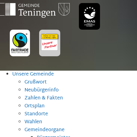
Unsere Gemeinde
Grußwort
Neubürgerinfo
Zahlen & Fakten
Ortsplan
Standorte
Wahlen
Gemeindeorgane