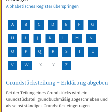
Leistungen
Alphabetisches Register überspringen
A
B
C
D
E
F
G
H
I
J
K
L
M
N
O
P
Q
R
S
T
U
V
W
X
Y
Z
Grundstücksteilung - Erklärung abgeben
Bei der Teilung eines Grundstücks wird ein
Grundstücksteil grundbuchmäßig abgeschrieben und
als selbstständiges Grundstück eingetragen.