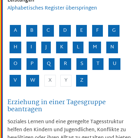
Leistungen
Alphabetisches Register überspringen
A
B
C
D
E
F
G
H
I
J
K
L
M
N
O
P
Q
R
S
T
U
V
W
X
Y
Z
Erziehung in einer Tagesgruppe
beantragen
Soziales Lernen und eine geregelte Tagesstruktur
helfen den Kindern und Jugendlichen, Konflikte zu