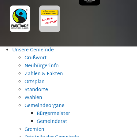
Unsere Gemeinde
Grußwort
Neubürgerinfo
Zahlen & Fakten
Ortsplan
Standorte
Wahlen
Gemeindeorgane
Bürgermeister
Gemeinderat
Gremien