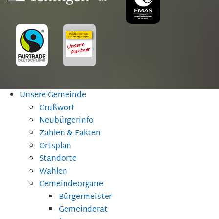
Unsere Gemeinde
Grußwort
Neubürgerinfo
Zahlen & Fakten
Ortsplan
Standorte
Wahlen
Gemeindeorgane
Bürgermeister
Gemeinderat