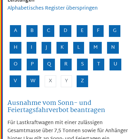
Leistungen
Alphabetisches Register überspringen
A
B
C
D
E
F
G
H
I
J
K
L
M
N
O
P
Q
R
S
T
U
V
W
X
Y
Z
Ausnahme vom Sonn- und
Feiertagsfahrverbot beantragen
Für
Lastkraftwagen
mit einer zulässigen
Gesamtmasse über 7,5 Tonnen sowie für Anhänger