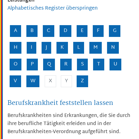
Leistungen
Alphabetisches Register überspringen
A
B
C
D
E
F
G
H
I
J
K
L
M
N
O
P
Q
R
S
T
U
V
W
X
Y
Z
Berufskrankheit feststellen lassen
Berufskrankheiten sind Erkrankungen, die Sie durch
ihre berufliche Tätigkeit erleiden und in der
Berufskrankheiten-Verordnung aufgeführt sind.