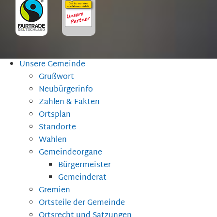
Unsere Gemeinde
Grußwort
Neubürgerinfo
Zahlen & Fakten
Ortsplan
Standorte
Wahlen
Gemeindeorgane
Bürgermeister
Gemeinderat
Gremien
Ortsteile der Gemeinde
Ortsrecht und Satzungen