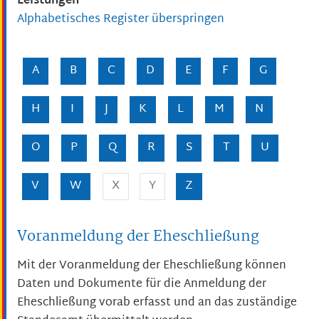
Leistungen
Alphabetisches Register überspringen
A
B
C
D
E
F
G
H
I
J
K
L
M
N
O
P
Q
R
S
T
U
V
W
X
Y
Z
Voranmeldung der Eheschließung
Mit der Voranmeldung der Eheschließung können
Daten und Dokumente für die Anmeldung der
Eheschließung vorab erfasst und an das zuständige