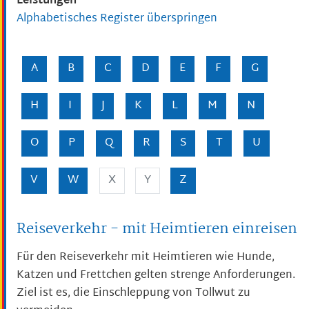
Leistungen
Alphabetisches Register überspringen
A
B
C
D
E
F
G
H
I
J
K
L
M
N
O
P
Q
R
S
T
U
V
W
X
Y
Z
Reiseverkehr - mit Heimtieren einreisen
Für den Reiseverkehr mit Heimtieren wie Hunde,
Katzen und Frettchen gelten strenge Anforderungen.
Ziel ist es, die Einschleppung von Tollwut zu